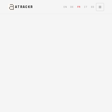
ATRACKR
EN
DE
FR
IT
ES