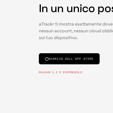
In un unico po
aTrackr ti mostra esattamente dove 
nessun account, nessun cloud obbliga
sul tuo dispositivo.
SCARICA SULL'APP STORE
RELEASE 1.3 È DISPONIBILE!