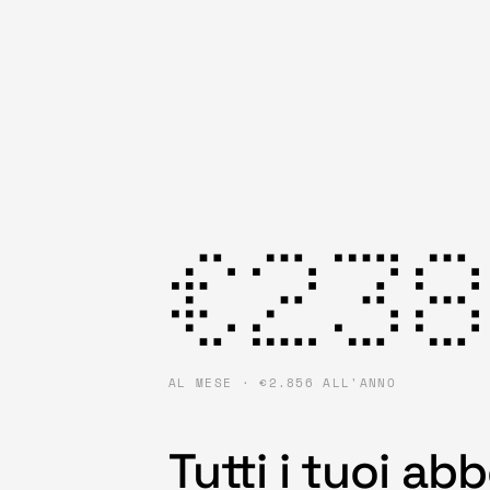
€23
AL MESE · €2.856 ALL'ANNO
Tutti i tuoi a